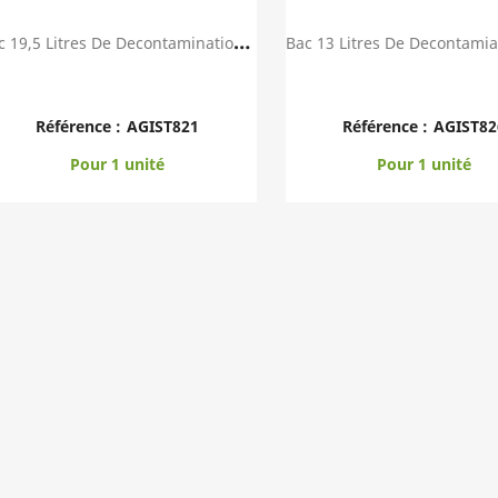
B
Ac 19,5 Litres De Decontamination En Polycarbo...
Aperçu rapide
Aperçu rapid


Référence :
AGIST821
Référence :
AGIST82
Pour 1 unité
Pour 1 unité