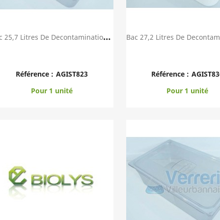
B
Ac 25,7 Litres De Decontamination En Polycarbo...
Aperçu rapide
Aperçu rapid


Référence :
AGIST823
Référence :
AGIST83
Pour 1 unité
Pour 1 unité