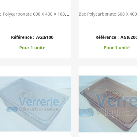
B
Ac Polycarbonate 600 X 400 X 100mm Resistant A...
Aperçu rapide
Aperçu rapid


Référence :
AGI6100
Référence :
AGI620
Pour 1 unité
Pour 1 unité