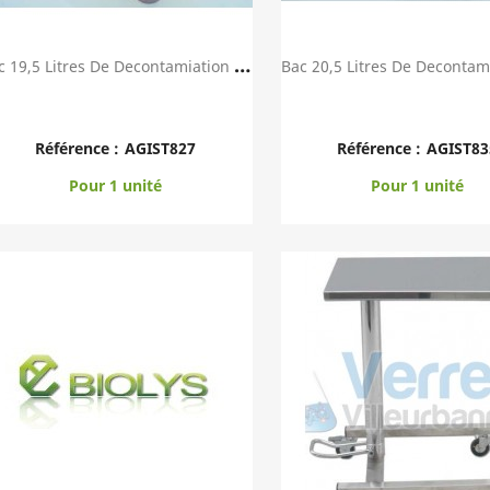
B
Ac 19,5 Litres De Decontamiation En Duradex Ba...
Aperçu rapide
Aperçu rapid


Référence :
AGIST827
Référence :
AGIST83
Pour 1 unité
Pour 1 unité