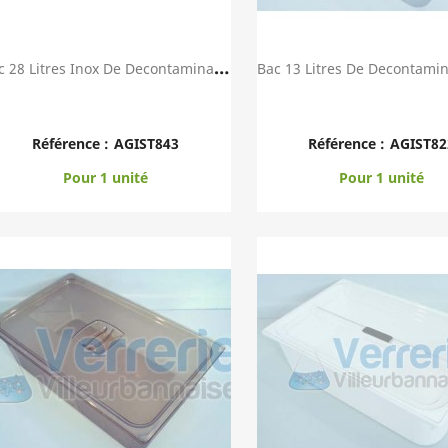
B
Ac 28 Litres Inox De Decontamination Bac Dim....
Aperçu rapide
Aperçu rapid


Référence :
AGIST843
Référence :
AGIST82
Pour 1 unité
Pour 1 unité