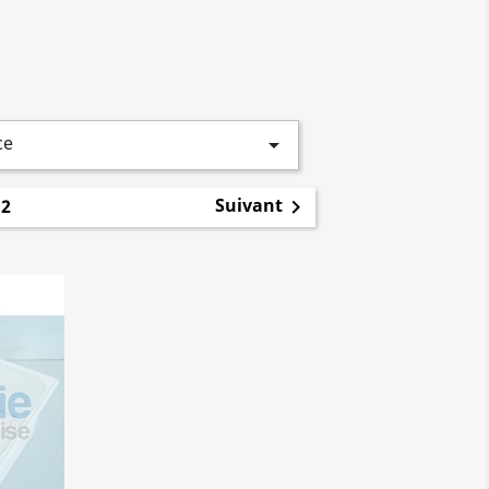
ce

1
Suivant
2
