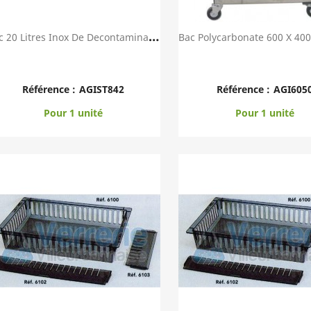
B
Ac 20 Litres Inox De Decontamination Bac Dim....
Aperçu rapide
Aperçu rapid


Référence :
AGIST842
Référence :
AGI605
Pour 1 unité
Pour 1 unité