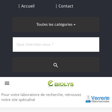
| Accueil
| Contact
Toutes les catégories
search


Pour votre laboratoire de recherche,
retrouvez
notre site spécialisé