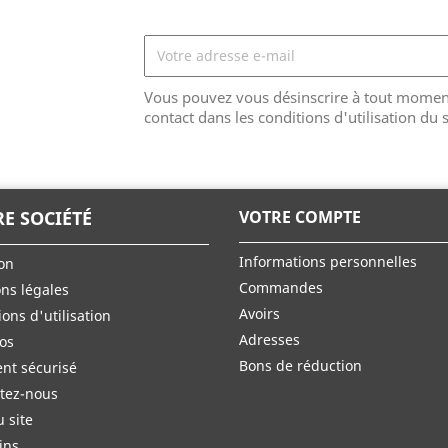
Vous pouvez vous désinscrire à tout moment
contact dans les conditions d'utilisation du s
E SOCIÉTÉ
VOTRE COMPTE
Informations personnelles
son
Commandes
ns légales
Avoirs
ons d'utilisation
Adresses
os
Bons de réduction
nt sécurisé
tez-nous
u site
ins