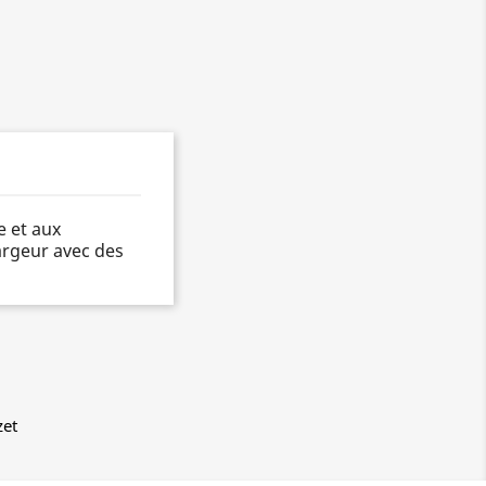
e et aux
argeur avec des
zet