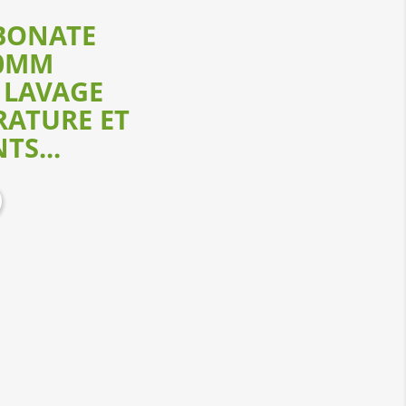
BONATE
00MM
 LAVAGE
RATURE ET
TS...