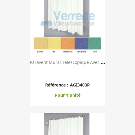
P
Aravent Mural Telescopique Avec Toile TREVIRA ...
Référence :
AGI3403P
Pour 1 unité