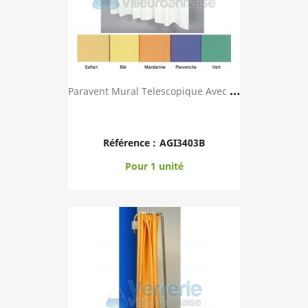
P
Aravent Mural Telescopique Avec Toile TREVIRA ...
Référence :
AGI3403B
Pour 1 unité