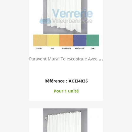
P
Aravent Mural Telescopique Avec Toile TREVIRA ...
Référence :
AGI3403S
Pour 1 unité