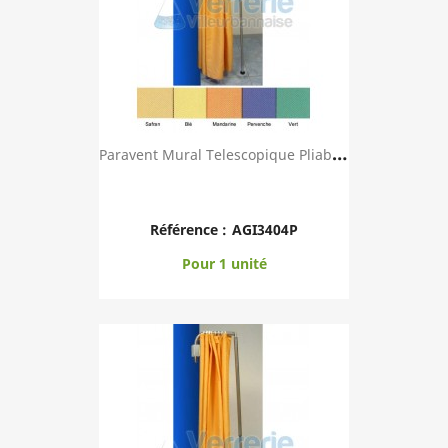
P
Aravent Mural Telescopique Pliable Avec Toile ...
Référence :
AGI3404P
Pour 1 unité