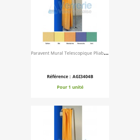
P
Aravent Mural Telescopique Pliable Avec Toile ...
Référence :
AGI3404B
Pour 1 unité