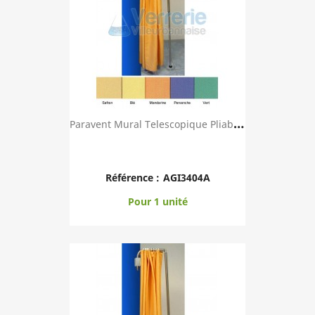
P
Aravent Mural Telescopique Pliable Avec Toile ...
Référence :
AGI3404A
Pour 1 unité