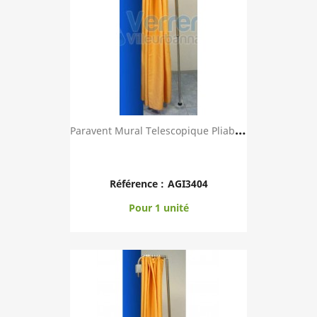
P
Aravent Mural Telescopique Pliable Toile PVC M...
Référence :
AGI3404
Pour 1 unité