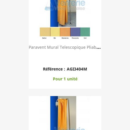
P
Aravent Mural Telescopique Pliable Avec Toile ...
Référence :
AGI3404M
Pour 1 unité