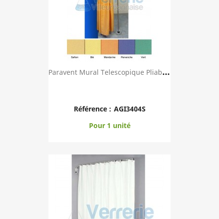
P
Aravent Mural Telescopique Pliable Avec Toile ...
Référence :
AGI3404S
Pour 1 unité