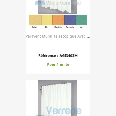
P
Aravent Mural Telescopique Avec Toile TREVIRA ...
Référence :
AGI3403M
Pour 1 unité