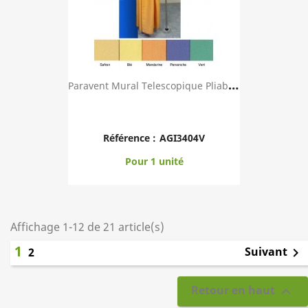
P
Aravent Mural Telescopique Pliable Avec Toile ...
Référence :
AGI3404V
Pour 1 unité
Affichage 1-12 de 21 article(s)
1
Suivant
2

Retour en haut
