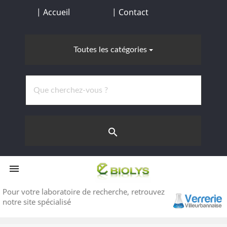
| Accueil
| Contact
Toutes les catégories
search


Pour votre laboratoire de recherche,
retrouvez
notre site spécialisé