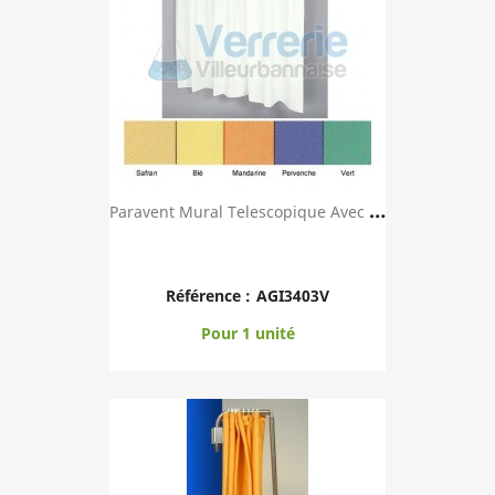
P
Aravent Mural Telescopique Avec Toile TREVIRA ...
Référence :
AGI3403V
Pour 1 unité